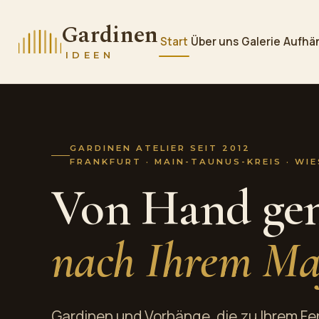
Gardinen
Start
Über uns
Galerie
Aufhä
IDEEN
GARDINEN ATELIER SEIT 2012
FRANKFURT · MAIN-TAUNUS-KREIS · WI
Von Hand gen
nach Ihrem Ma
Gardinen und Vorhänge, die zu Ihrem F