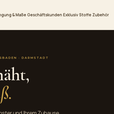
ngung & Maße
Geschäftskunden
Exklusiv
Stoffe
Zubehör
ESBADEN · DARMSTADT
äht,
ß.
enster und Ihrem Zuhause