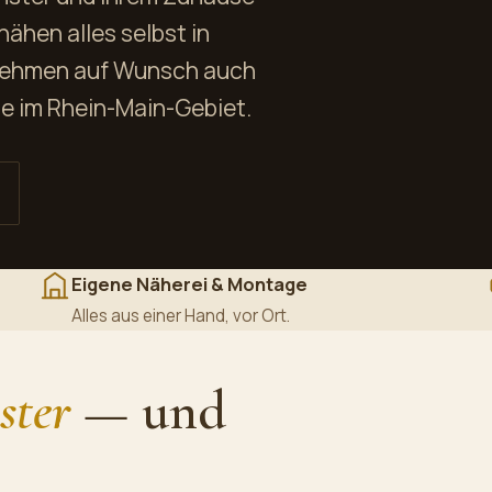
ähen alles selbst in
rnehmen auf Wunsch auch
e im Rhein-Main-Gebiet.
Eigene Näherei & Montage
Alles aus einer Hand, vor Ort.
ster
— und